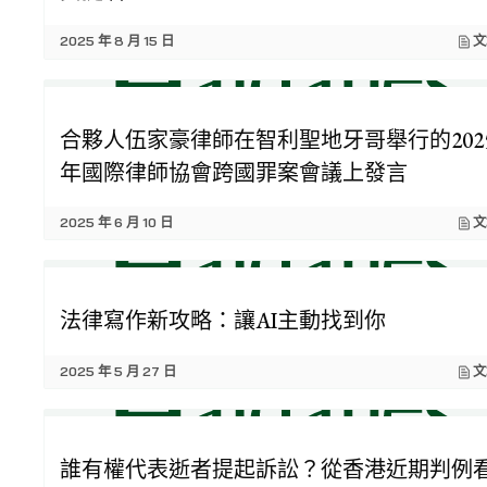
2025 年 8 月 15 日
文
合夥人伍家豪律師在智利聖地牙哥舉行的202
年國際律師協會跨國罪案會議上發言
2025 年 6 月 10 日
文
法律寫作新攻略：讓AI主動找到你
2025 年 5 月 27 日
文
誰有權代表逝者提起訴訟？從香港近期判例