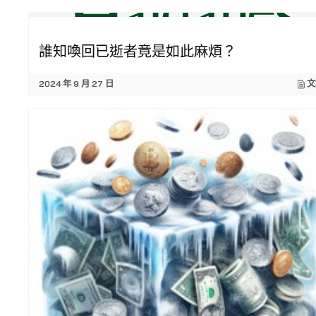
誰知喚回已逝者竟是如此麻煩？
2024 年 9 月 27 日
文