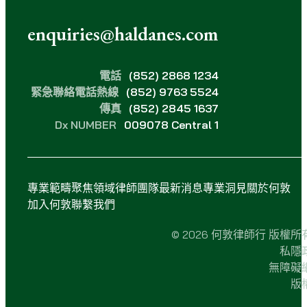
enquiries@haldanes.com
電話
(852) 2868 1234
緊急聯絡電話熱線
(852) 9763 5524
傳真
(852) 2845 1637
Dx NUMBER
009078 Central 1
專業範疇
聚焦領域
律師團隊
最新消息
專業洞見
關於何敦
加入何敦
聯繫我們
© 2026 何敦律師行 版權所
私隱
無障礙
版