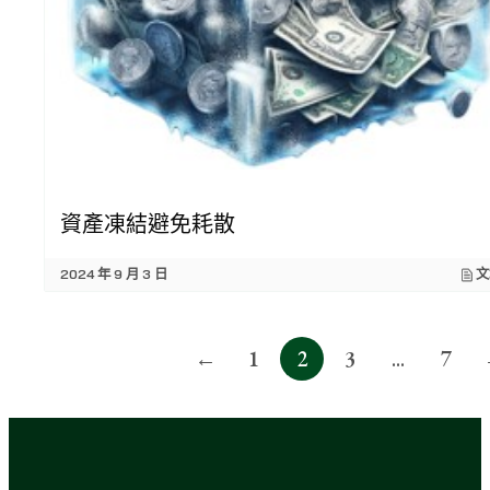
資產凍結避免耗散
2024 年 9 月 3 日
文
Posts
←
1
2
3
...
7
pagination