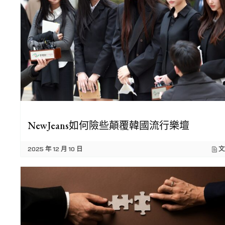
NewJeans如何險些顛覆韓國流行樂壇
2025 年 12 月 10 日
文