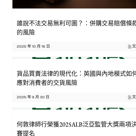
誰說不法交易無利可圖？：併購交易賠償條
的風險
2025 年 10 月 16 日
文
貨品買賣法律的現代化：英國與內地模式如
應對消費者的交貨風險
2025 年 9 月 30 日
文
何敦律師行榮獲2025ALB泛亞監管大獎兩項
賽提名