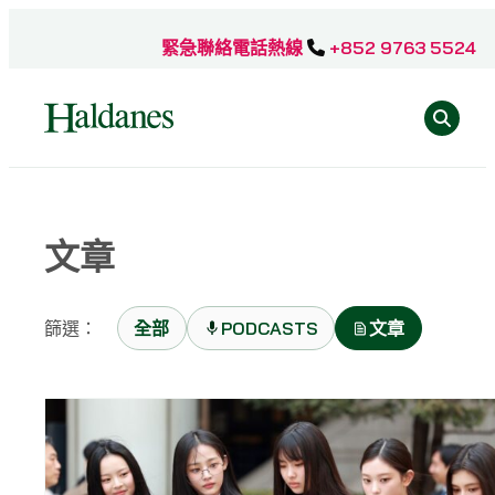
跳
至
緊急聯絡電話熱線
+852 9763 5524
主
Se
要
內
容
Home
文章
»
文
章
篩選：
全部
PODCASTS
文章
»
Page
2