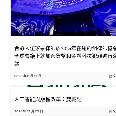
合夥人伍家豪律師於2024年在紐約州律師協
全球會議上就加密貨幣和金融科技犯罪進行
講
2025 年 3 月 17 日
文
人工智能與版權改革：雙城記
2024 年 12 月 23 日
文