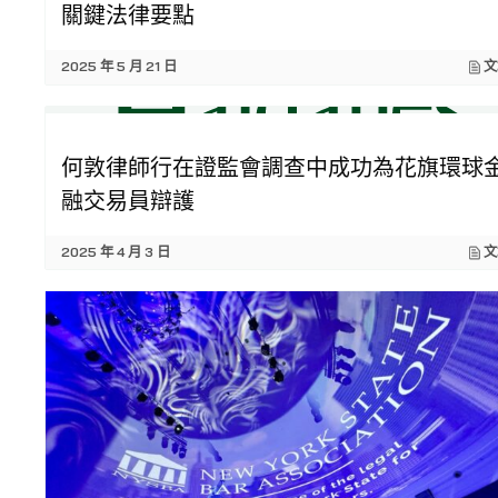
關鍵法律要點
2025 年 5 月 21 日
文
何敦律師行在證監會調查中成功為花旗環球
融交易員辯護
2025 年 4 月 3 日
文