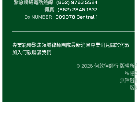
緊急聯絡電話熱線
(852) 9763 5524
傳真
(852) 2845 1637
Dx NUMBER
009078 Central 1
專業範疇
聚焦領域
律師團隊
最新消息
專業洞見
關於何敦
加入何敦
聯繫我們
© 2026 何敦律師行 版權所
私隱
無障礙
版