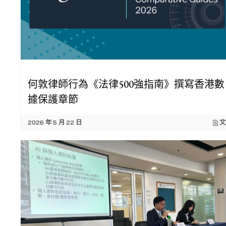
何敦律師行為《法律500強指南》撰寫香港數
據保護章節
2026 年 5 月 22 日
文