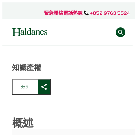
跳
至
緊急聯絡電話熱線
+852 9763 5524
主
Se
要
內
容
Home
知識產權
»
專
業
分享
範
疇
»
知
識
概述
產
權