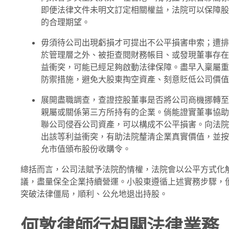
即便法律文件未明文訂定相關權益，法院可以保障股
的合理期望。
毋須待公司出現虧損才可提出不公平損害申索；遭排
於管理層之外、被拒查閱財務帳目、或發現董事存在
益衝突，可能已經足夠啟動法律保障。盡早入稟屬重
防禦措施，避免大股東掏空資產、刻意貶低公司價值
展開盡職調查，查證控股董事是否將公司商機挪轉至
親屬或關係第三方所持有的企業。倘能證實董事協助
聯公司侵吞公司資產，可以構成不公平損害。向法院
出該等利益衝突，有助法院釐清企業真實價值，並按
允市值頒布股份收購令。
總括而言，公司法賦予法院酌情權，法院會以公平方式化
議，盡量保全企業持續營運。小股東遵循上述實務步驟，
突破法律僵局，順利、公允地退出持股。
何敦律師行相關法律業務