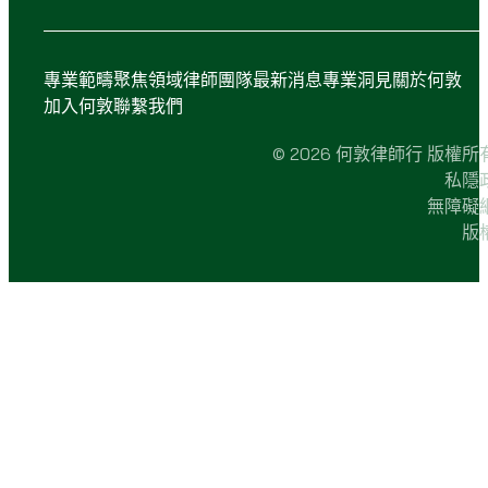
專業範疇
聚焦領域
律師團隊
最新消息
專業洞見
關於何敦
加入何敦
聯繫我們
© 2026 何敦律師行 版權所
私隱
無障礙
版