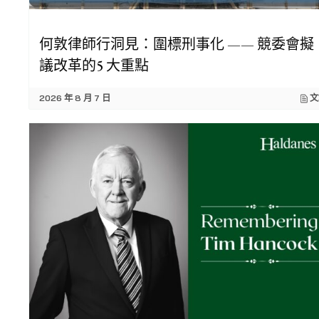
何敦律師行洞見：圍標刑事化 —— 競委會擬
議改革的5 大重點
2026 年 8 月 7 日
文