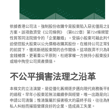
香
港
申
請
強
依據香港公司法，強制股份收購令是股東陷入惡劣僵局之
制
方案。該項救濟受《公司條例》（第622章）第724條規
股
性質等同法院頒令的「企業離婚」。受損小股東可藉此判
份
迫使控股大股東以公允價格收購其股份，在維持公司正常
收
的前提下，徹底斷絕股東間的合作關係。這項救濟不只為
購
金錢補償，更著重公平原則，杜絕掌權一方挾持小股東投
令
或暗中掏空公司資產價值。
不公平損害法理之沿革
本條文的立法演變，是從僵化舊規逐步邁向現代商務衡平
的過程。早年小股東若無法繼續參與經營，唯一出路是向
申請公司清盤；惟清盤屬於損害極大的最終手段，往往為
私人糾紛而摧毀營運良好的企業、造成員工失業。