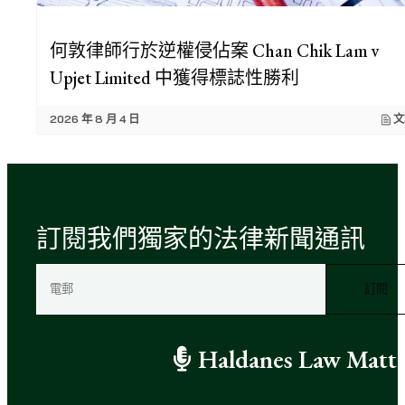
何敦律師行於逆權侵佔案 Chan Chik Lam v
Upjet Limited 中獲得標誌性勝利
2026 年 8 月 4 日
文
訂閱我們獨家的法律新聞通訊
電
郵
（
必
Haldanes Law Matte
填
）