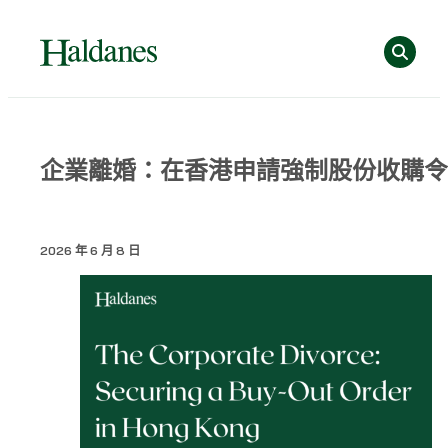
跳
Se
至
主
要
內
容
Home
企業離婚：在香港申請強制股份收購令
»
專
業
2026 年 6 月 8 日
洞
見
»
企
業
離
婚：
在