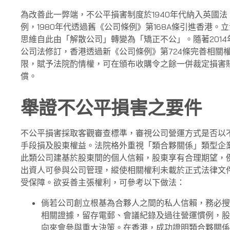
為改善此一弊端，不公平損害制度於1940年代納入英國法
例，1980年代透過舊《公司條例》第168A條引進香港。立
思維自此由「解散公司」轉變為「矯正不公」。隨著2014
公司法修訂，香港透過新《公司條例》第724條完善相關
限，賦予法院酌情權，可在頒布收購令之餘一併裁定損害
償。
舉證不公平損害之要件
不公平損害採取客觀審查標準，審視公司營運方式是否以
手段損及股東權益。法院格外重視「類合夥關係」類型企
此類公司建基於股東間的個人信賴，股東享有合理期望，
出資人可參與公司管理，縱使相關權利未載於正式法律文
受保障。欲妥善主張權利，可參考以下做法：
倘若公司創立根基為合夥人之間的私人信賴，務必搜
相關證據，留存電郵、會議紀錄及過往營運慣例，股
向來會參與重大決策。在香港，成功證明類合夥關係