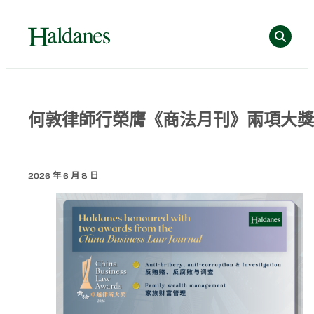
跳
Se
至
主
要
內
容
Home
何敦律師行榮膺《商法月刊》兩項大獎
»
專
業
2026 年 6 月 8 日
洞
見
»
何
敦
律
師
行