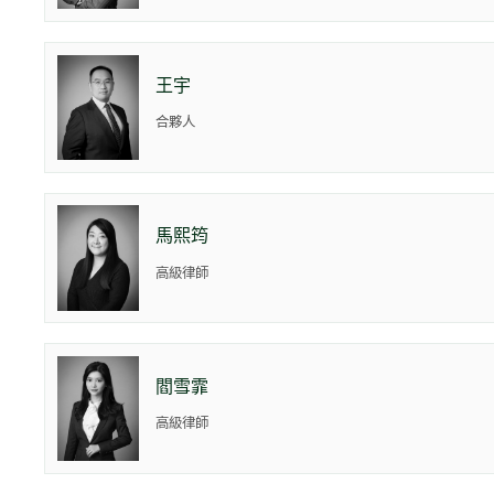
王宇
合夥人
馬熙筠
高級律師
閻雪霏
高級律師