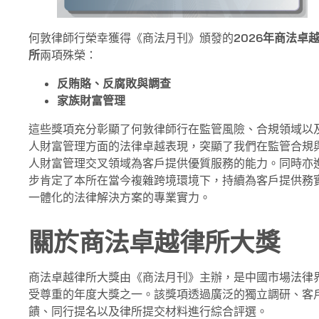
榮
膺
《商
何敦律師行榮幸獲得《商法月刊》頒發的
2026
年商法卓
法
所
兩項殊榮：
月
反賄賂、反腐敗與調查
刊》
家族財富管理
兩
項
這些獎項充分彰顯了何敦律師行在監管風險、合規領域以
大
人財富管理方面的法律卓越表現，突顯了我們在監管合規
獎
人財富管理交叉領域為客戶提供優質服務的能力。同時亦
步肯定了本所在當今複雜跨境環境下，持續為客戶提供務
一體化的法律解決方案的專業實力。
關於商法卓越律所大獎
商法卓越律所大獎由《商法月刊》主辦，是中國市場法律
受尊重的年度大獎之一。該獎項透過廣泛的獨立調研、客
饋、同行提名以及律所提交材料進行綜合評選。