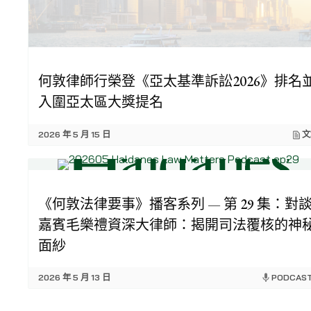
何敦律師行榮登《亞太基準訴訟2026》排名
入圍亞太區大獎提名
2026 年 5 月 15 日
文
《何敦法律要事》播客系列 — 第 29 集：對
嘉賓毛樂禮資深大律師：揭開司法覆核的神
面紗
2026 年 5 月 13 日
PODCAS