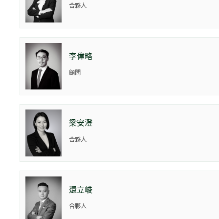
合夥人
李偉略
顧問
梁安澄
合夥人
還立峻
合夥人