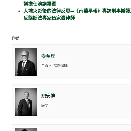
議擔任演講嘉賓
大埔火災後的法律反思—《南華早報》專訪刑事辯護
反壟斷法專家伍家豪律師
作者
麥至理
合夥人, 訟辯律師
鮑安迪
顧問