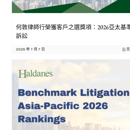
何敦律師行榮獲客戶之選獎項：2026亞太基
訴訟
2026 年 7 月 7 日
文