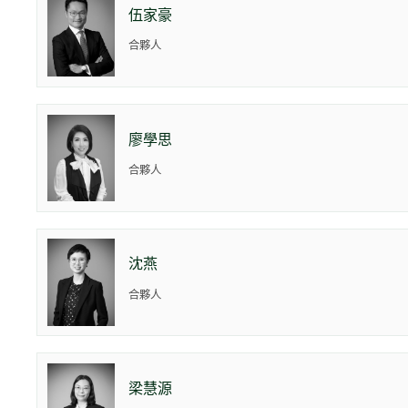
伍家豪
合夥人
廖學思
合夥人
沈燕
合夥人
梁慧源