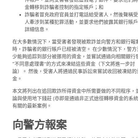
電
金轉移到詐騙者控制的指定帳戶；和
話
詐騙者冒充政府官員並打電話給受害人，然後聲稱受
詐
人牽涉到某種犯罪活動，並要求他們披露其銀行賬戶
騙
詳細信息。
案
件
在大多數情況下，當受害者發現被欺詐並向警方和銀行報
激
時，詐騙者的銀行賬戶已經被清空。 在少數情況下，警方
增
少能夠追踪到部分被挪用的資金，並嘗試通過向相關銀行
“不同意處理書”的方式來凍結這些資金（下文將進一步討
論）。 然後，受害人將通過民事訴訟來嘗試收回被凍結的
金。
本文將列出在追回欺詐所得資金中所需要做的不同程序，
論與使用地下錢莊 (亦即是通過非正式途徑轉移資金的系統
有關的最新案例。
向警方報案