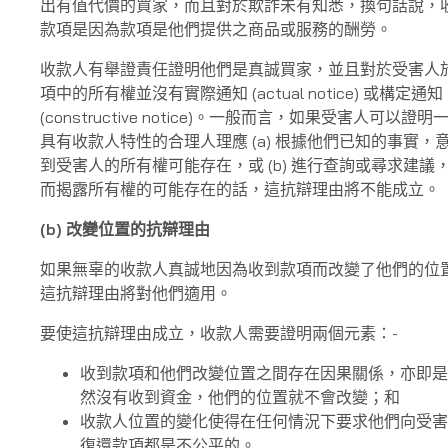
出有值代價的買家，而且對於欺詐未有知悉，換句話說，
款項是因為款項是他們提供之商品或服務的酬勞。
收款人有舉證責任證明他們是真誠買家，並且對於受害人
項中的所有權並沒有實際通知 (actual notice) 或構定通知
(constructive notice)。一般而言，如果受害人可以證明
具有收款人特性的合理人理應 (a) 根據他們已知的事實，
到受害人的所有權可能存在，或 (b) 進行查詢或尋求建議
而揭露所有權的可能存在的話，這抗辯理由將不能成立。
(b)
改變位置的抗辯理由
如果無辜的收款人真誠地因為收到款項而改變了他們的位
這抗辯理由將對他們適用。
要使這抗辯理由成立，收款人需要證明兩個元素：-
收到款項和他們改變位置之間存在因果關係，亦即是
然沒有收到資金，他們的位置就不會改變；和
收款人位置的變化使得在任何情況下要求他們向受害
復還款項都是不公平的。