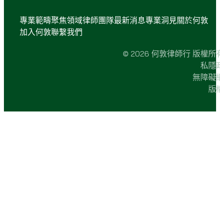
專業範疇
聚焦領域
律師團隊
最新消息
專業洞見
關於何敦
加入何敦
聯繫我們
© 2026 何敦律師行 版權所
私隱
無障礙
版