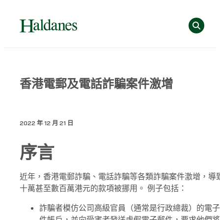
跳
Se
至
主
要
內
容
Home
香港電郵及電話詐騙案件激增
»
專
業
2022 年 12 月 21 日
洞
見
序言
»
香
港
近年，香港電郵詐騙、電話詐騙等各類詐騙案件激增，導
電
十萬甚至數百萬港元的款項被挪用。 例子包括：
郵
詐騙者模仿公司高級官員（通常是行政總裁）的電子
及
件帳戶，並向受害者發送虛假電子郵件，要求他們將