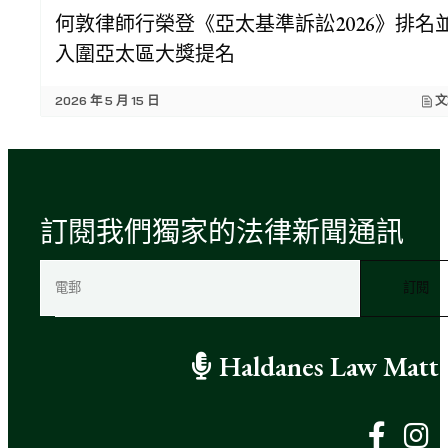
何敦律師行榮登《亞太基準訴訟2026》排名
入圍亞太區大獎提名
2026 年 5 月 15 日
文
訂閱我們獨家的法律新聞通訊
電
郵
（
必
Haldanes Law Matte
填
）