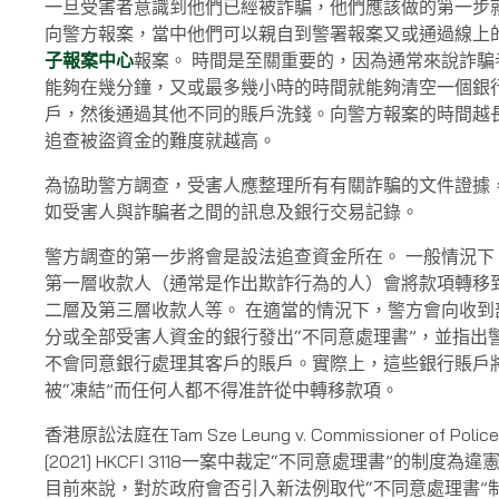
一旦受害者意識到他們已經被詐騙，他們應該做的第一步
向警方報案，當中他們可以親自到警署報案又或通過線上
子報案中心
報案。 時間是至關重要的，因為通常來說詐騙
能夠在幾分鐘，又或最多幾小時的時間就能夠清空一個銀
戶，然後通過其他不同的賬戶洗錢。向警方報案的時間越
追查被盜資金的難度就越高。
為協助警方調查，受害人應整理所有有關詐騙的文件證據
如受害人與詐騙者之間的訊息及銀行交易記錄。
警方調查的第一步將會是設法追查資金所在。 一般情況下
第一層收款人（通常是作出欺詐行為的人）會將款項轉移
二層及第三層收款人等。 在適當的情況下，警方會向收到
分或全部受害人資金的銀行發出“不同意處理書”，並指出
不會同意銀行處理其客戶的賬戶。實際上，這些銀行賬戶
被“凍結”而任何人都不得准許從中轉移款項。
香港原訟法庭在Tam Sze Leung v. Commissioner of Police
[2021] HKCFI 3118一案中裁定“不同意處理書”的制度為違
目前來說，對於政府會否引入新法例取代“不同意處理書”