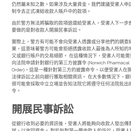
仍然屬未知之數。如果涉及大量資金，我們建議受害人申
制令去正式凍結收款人賬戶中的款項。
由於警方無法將騙取的款項退還給受害人，受害人下一步
要做的是對收款人開展民事訴訟。
實際上，警方有可能不會向受害人透露或分享他們的調查
果，這意味著警方可能會拒絕透露收款人最後為人所知的
又或銀行賬戶的交易細節。 在這種情況下，受害人可能需
向法院申請針對銀行的第三方披露令 (Norwich Pharmacal
Order)，這是一種針對第三方的披露命令，以便受害人在
法律訴訟之前向銀行獲取相關資訊。 在大多數情況下，銀
很可能會採取中立立場並告知法院它將遵守任何法院批出
令。
開展民事訴訟
從銀行收到必要的資訊後，受害人將能夠向收款人發出傳
狀，以收回資金。 對於針對第一層收款人的訴訟，受害人