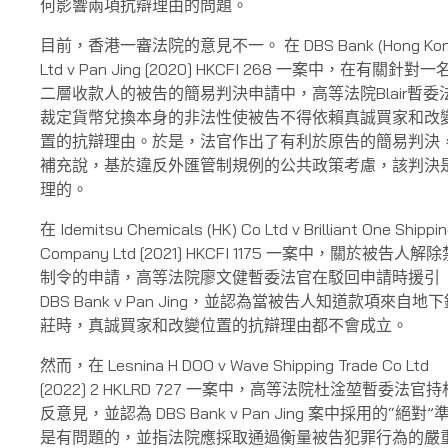
何影響兩項抗辯理由的問題。
目前，香港一審法院的意見不一。 在 DBS Bank (Hong Kon
Ltd v Pan Jing [2020] HKCFI 268 一案中，在有關針對
二層收款人的被告的簡易判決申請中，高等法院Blair暫委
裁定貨幣兌換本身的非法性使被告不得依賴真誠買家和改
置的抗辯理由。於是，法官作出了有利於原告的簡易判決
補充說，基於違反外匯管制規例的公共政策考慮，該判決
理的。
在 Idemitsu Chemicals (HK) Co Ltd v Brilliant One Shippi
Company Ltd [2021] HKCFI 1175 一案中，關於被告人解
制令的申請，高等法院廖文健暫委法官在駁回申請時援引
DBS Bank v Pan Jing，並認為當被告人知道款項來自地
莊時，真誠買家和改變位置的抗辯理由都不會成立。
然而，在 Lesnina H DOO v Wave Shipping Trade Co Ltd
[2022] 2 HKLRD 727 一案中，高等法院杜淦堃暫委法官持
反意見，並認為 DBS Bank v Pan Jing 案中採用的“絕對”
是有問題的，並指法院應採取通過衡量被告犯罪行為的嚴