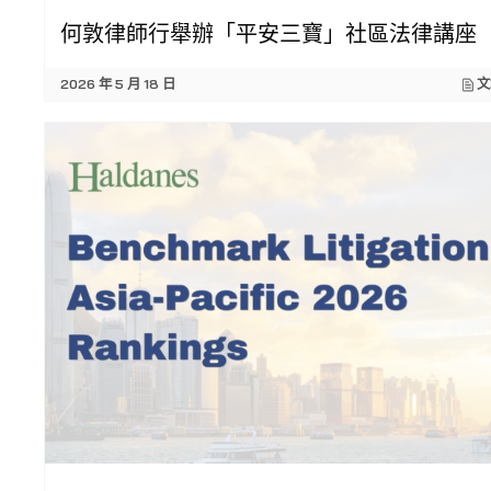
何敦律師行舉辦「平安三寶」社區法律講座
2026 年 5 月 18 日
文