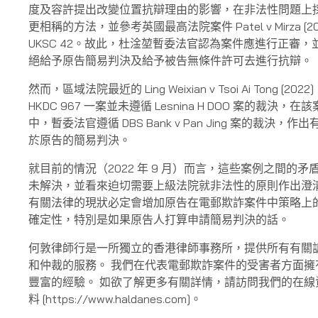
度及容許提出改變位置抗辯理由的影響，在非法性問題上
更相稱的方法，並參考英國最高法院案件 Patel v Mirza [20
UKSC 42。故此，杜淦堃暫委法官認為案件應進行正審，
絕給予原告簡易判決及給予被告無條件許可去進行抗辯。
然而，區域法院最近的 Ling Weixian v Tsoi Ai Tong [2022]
HKDC 967 一案並未遵循 Lesnina H DOO 案的裁決，在該
中，暫委法官遵循 DBS Bank v Pan Jing 案的裁決，作出
於原告的簡易判決。
就目前的情況（2022 年 9 月）而言，這些案例之間的矛
未解決，並看來迫切需要上級法院就非法性的原則作出澄
有關法律的現狀必定會增加原告在電郵欺詐案件中策略上
確定性，特別是如果原告人打算申請簡易判決的話。
何敦律師行是一所獨立的香港律師事務所，提供所有有關
和仲裁的服務。 我們在代表電郵欺詐案件的受害者方面擁
豐富的經驗。 如欲了解更多有關詳情，請訪問我們的在線
料 [https://www.haldanes.com]。